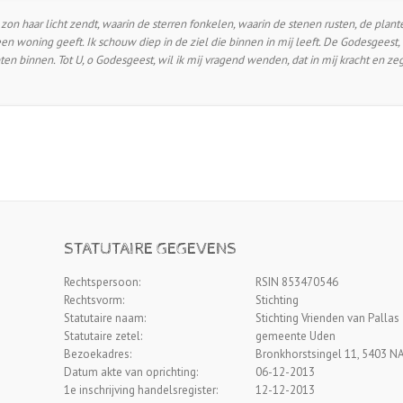
 zon haar licht zendt, waarin de sterren fonkelen, waarin de stenen rusten, de pla
 woning geeft. Ik schouw diep in de ziel die binnen in mij leeft. De Godesgeest, hij
ten binnen. Tot U, o Godesgeest, wil ik mij vragend wenden, dat in mij kracht en ze
STATUTAIRE GEGEVENS
Rechtspersoon:
RSIN 853470546
Rechtsvorm:
Stichting
Statutaire naam:
Stichting Vrienden van Pallas
Statutaire zetel:
gemeente Uden
Bezoekadres:
Bronkhorstsingel 11, 5403 N
Datum akte van oprichting:
06-12-2013
1e inschrijving handelsregister:
12-12-2013