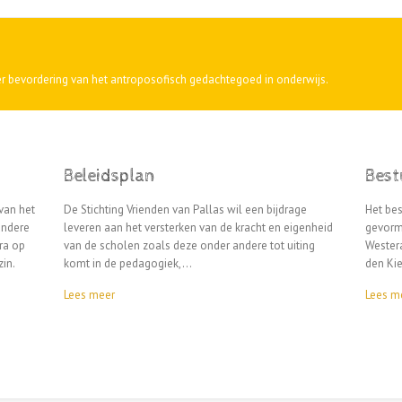
r bevordering van het antroposofisch gedachtegoed in onderwijs.
Beleidsplan
Best
van het
De Stichting Vrienden van Pallas wil een bijdrage
Het bes
andere
leveren aan het versterken van de kracht en eigenheid
gevormd
tra op
van de scholen zoals deze onder andere tot uiting
Westera
in.
komt in de pedagogiek,…
den Ki
Lees meer
Lees m