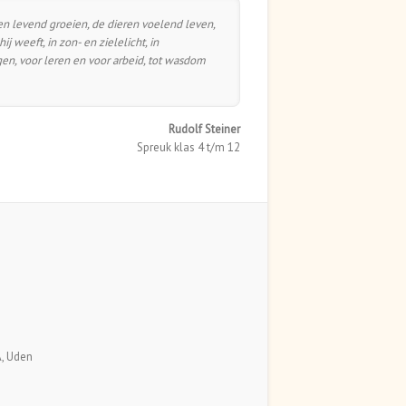
nten levend groeien, de dieren voelend leven,
 weeft, in zon- en zielelicht, in
gen, voor leren en voor arbeid, tot wasdom
Rudolf Steiner
Spreuk klas 4 t/m 12
A, Uden